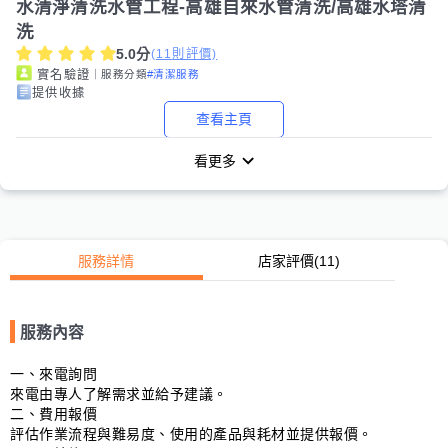
水清淨清洗水管工程-高雄自來水管清洗/高雄水塔清
洗
5.0
分
(
11
則評價)
｜服務分類
#清潔服務
實名驗證
提供收據
查看主頁
看更多
服務詳情
店家評價
(11)
服務內容
一、來電詢問

來電由專人了解需求並給予建議。

二、費用報價

評估作業流程與難易度、使用的產品與耗材並提供報價。
