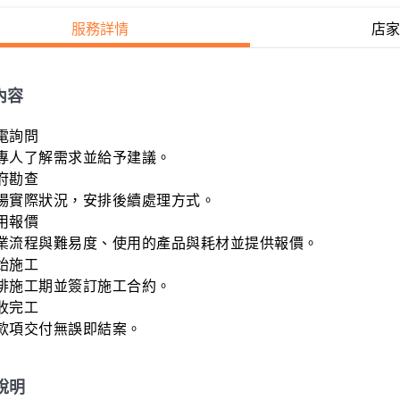
服務詳情
店家
內容
電詢問

專人了解需求並給予建議。

府勘查

場實際狀況，安排後續處理方式。

用報價

業流程與難易度、使用的產品與耗材並提供報價。

始施工

排施工期並簽訂施工合約。

收完工

款項交付無誤即結案。
說明