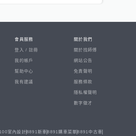
會員服務
關於我們
登入 /
註冊
關於找師傅
我的帳戶
網站公告
幫助中心
免責聲明
我有建議
服務條款
隱私權聲明
數字徵才
100室內設計
8891新車
8891購車菜單
8891中古車