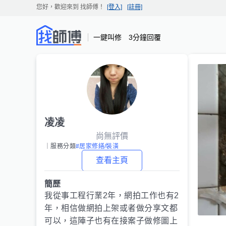
您好，歡迎來到
找師傅
！
[登入]
[註冊]
一鍵叫修 3分鐘回覆
凌凌
尚無評價
｜服務分類
#居家修繕/裝潢
查看主頁
簡歷
我從事工程行業2年，網拍工作也有2
年，相信做網拍上架或者做分享文都
可以，這陣子也有在接案子做修圖上