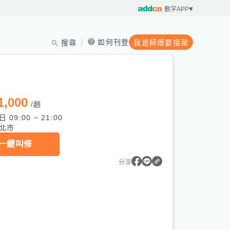
數字APP
如何刊登
搜尋
我是師傅要接案
1,000
/
趟
 09:00 ~ 21:00
北市
一鍵叫修
分享