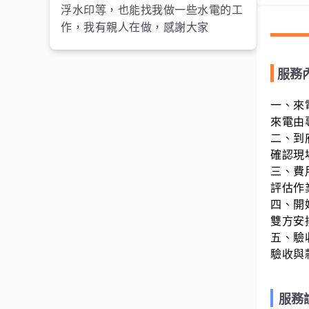
浮水印等，也能找我做一些水電的工
作，我有親人在做，感謝大家
服務
一、來
來電由
二、到
確認現
三、費
評估作
四、開
雙方安
五、驗
驗收與
服務