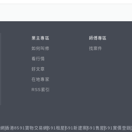
業主專區
師傅專區
如何叫修
找案件
看行情
好文章
在地專家
RSS索引
易網
香港8591寶物交易網
591租屋
591新建案
591售屋
591實價登錄