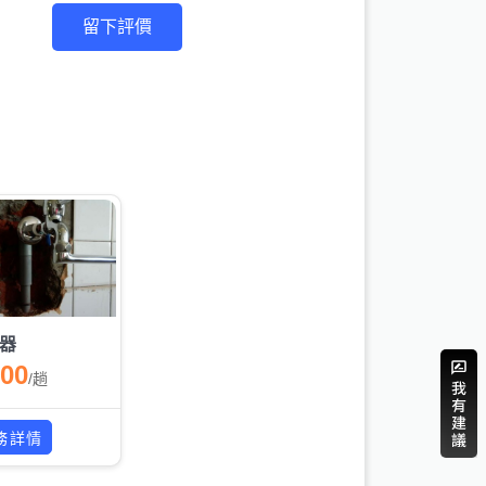
留下評價
器
000
/
趟
務詳情