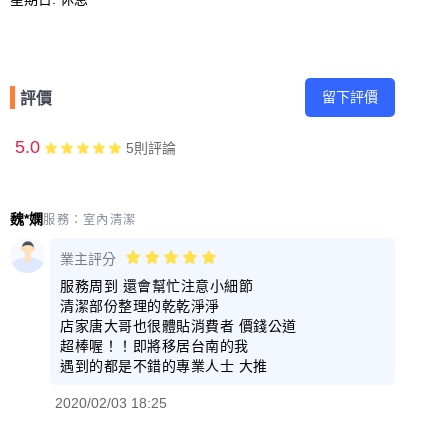
留下評價
評價
5.0
5
則評論
魏*嫻
服務：
室內清潔
業主評分
服務周到 還會幫忙注意小細節
清潔部份整理的乾乾淨淨
店家唐大哥也很體貼消費者 價錢公道
超棒喔！！即將移居台南的我
遇到的都是不錯的專業人士 大推
2020/02/03 18:25