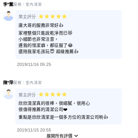
李*薰
服務：
室內清潔
業主評分
唐大哥的服務非常好👍
家裡整個只能說乾淨而已😻
小細節也非常注意，
連我的怪潔癖，都征服了😂
還陪我家毛孩玩😇 超級推薦👍
2019/11/16 05:25
陳*萍
服務：
室內清潔
業主評分
欣欣清潔真的很棒，很細膩，很用心
很值得推薦的清潔公司❤️
重點是欣欣清潔是一個多方位的清潔公司喲👍
2019/11/15 20:55
展開所有評價