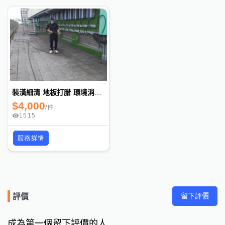
裝潢細清 地板打腊 環境消毒 石材美容 外牆清洗 地毯清洗
$
4,000
/
件
1515
服務詳情
留下評價
評價
成為第一個留下評價的人