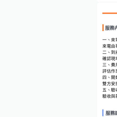
服務
一、來
來電由
二、到
確認現
三、費
評估作
四、開
雙方安
五、驗
驗收與
服務