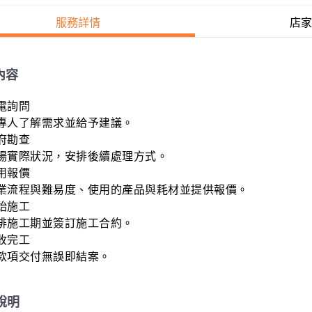
服務詳情
店家
內容
電詢問

專人了解需求並給予建議。

府勘查

場實際狀況，安排後續處理方式。

用報價

業流程與難易度、使用的產品與耗材並提供報價。

始施工

排施工期並簽訂施工合約。

收完工

款項交付無誤即結案。
說明