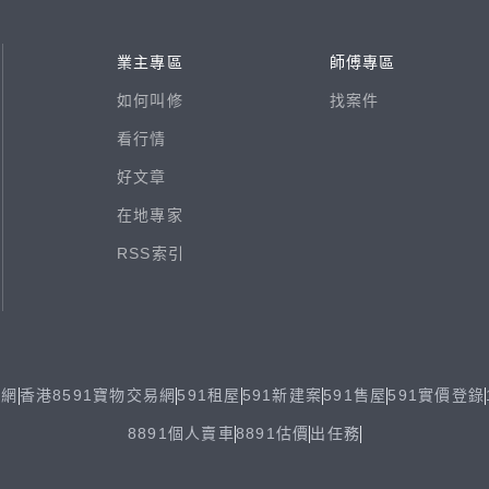
業主專區
師傅專區
如何叫修
找案件
看行情
好文章
在地專家
RSS索引
易網
香港8591寶物交易網
591租屋
591新建案
591售屋
591實價登錄
8891個人賣車
8891估價
出任務