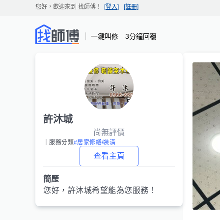
您好，歡迎來到
找師傅
！
[登入]
[註冊]
一鍵叫修 3分鐘回覆
許沐城
尚無評價
｜服務分類
#居家修繕/裝潢
查看主頁
簡歷
您好，
許沐城
希望能為您服務！