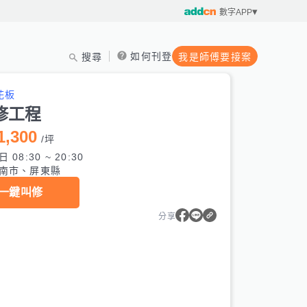
數字APP
如何刊登
搜尋
我是師傅要接案
花板
修工程
1,300
/
坪
 08:30 ~ 20:30
南市、屏東縣
一鍵叫修
分享