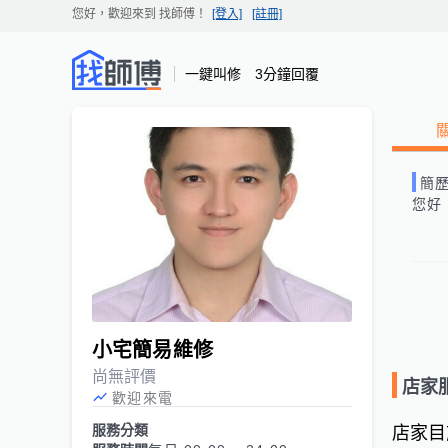
您好，歡迎來到
找師傅
！
[登入]
[註冊]
一鍵叫修 3分鐘回覆
簡
您好
小宅簡易維修
尚無評價
店家
歡迎來電
服務分類
店家目