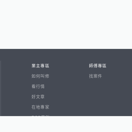
業主專區
師傅專區
如何叫修
找案件
看行情
好文章
在地專家
RSS索引