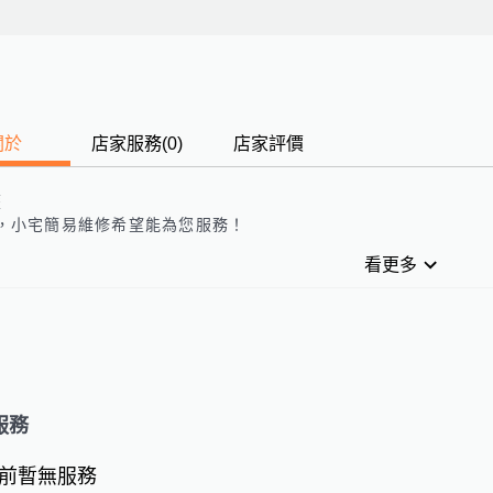
關於
店家服務
(
0
)
店家評價
歷
，
小宅簡易維修
希望能為您服務！
看更多
服務
前暫無服務