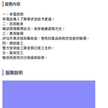
服務內容
一、來電詢問

來電由專人了解需求並給予建議。

二、到府勘查

確認現場實際狀況，安排後續處理方式。

三、費用報價

評估作業流程與難易度、使用的產品與耗材並提供報價。

四、開始施工

雙方安排施工期並簽訂施工合約。

五、驗收完工

驗收與款項交付無誤即結案。
服務說明