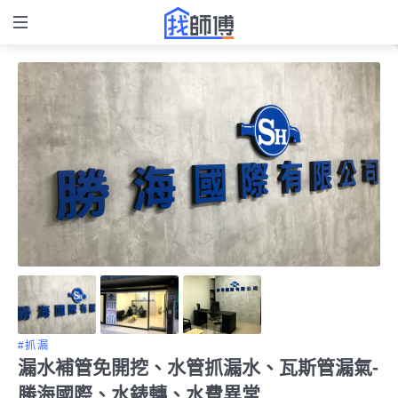
#抓漏
漏水補管免開挖、水管抓漏水、瓦斯管漏氣-
勝海國際、水錶轉、水費異常