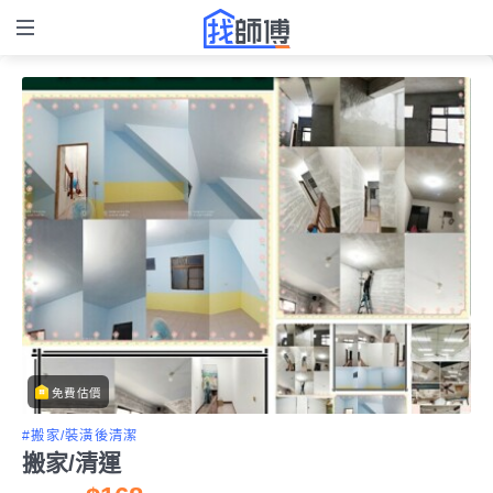
免費估價
#搬家/裝潢後清潔
搬家/清運