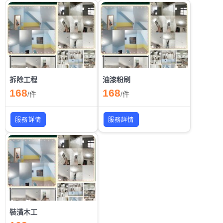
拆除工程
油漆粉刷
168
168
/
件
/
件
服務詳情
服務詳情
裝潢木工