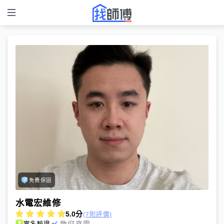
免費保固
水電宏維修
5.0
分
(7則評價)
歡迎來電
實名驗證