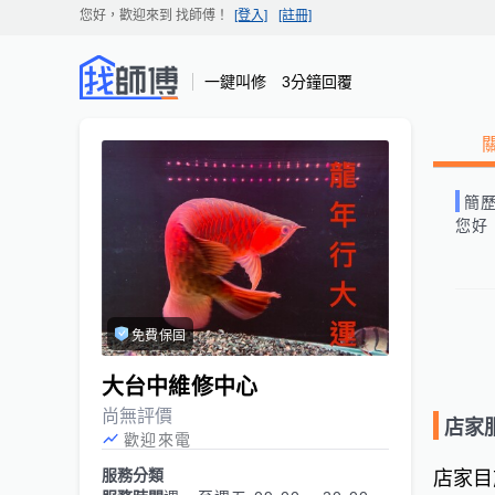
您好，歡迎來到
找師傅
！
[登入]
[註冊]
一鍵叫修 3分鐘回覆
簡
您好
免費保固
大台中維修中心
尚無評價
店家
歡迎來電
服務分類
店家目