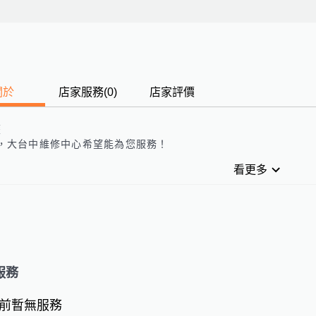
關於
店家服務
(
0
)
店家評價
歷
，
大台中維修中心
希望能為您服務！
看更多
服務
前暫無服務