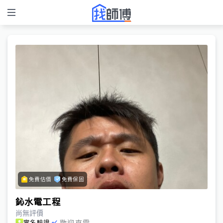
免費估價
免費保固
鈊水電工程
尚無評價
歡迎來電
實名驗證