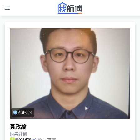
免費保固
黃政綸
尚無評價
歡迎來電
實名驗證