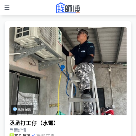
免費保固
丞丞打工仔（水電）
尚無評價
歡迎來電
實名驗證