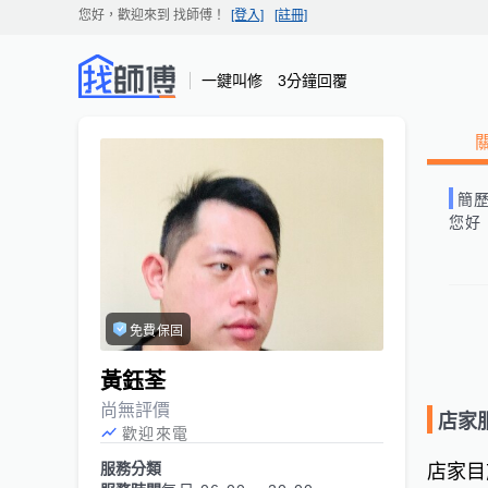
您好，歡迎來到
找師傅
！
[登入]
[註冊]
一鍵叫修 3分鐘回覆
簡
您好
免費保固
黃鈺荃
尚無評價
店家
歡迎來電
服務分類
店家目