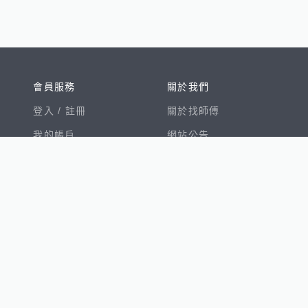
會員服務
關於我們
登入 /
註冊
關於找師傅
我的帳戶
網站公告
幫助中心
免責聲明
我有建議
服務條款
隱私權聲明
數字徵才
100室內設計
8891新車
8891購車菜單
8891中古車