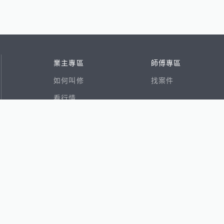
業主專區
師傅專區
如何叫修
找案件
看行情
好文章
在地專家
RSS索引
易網
香港8591寶物交易網
591租屋
591新建案
591售屋
591實價登錄