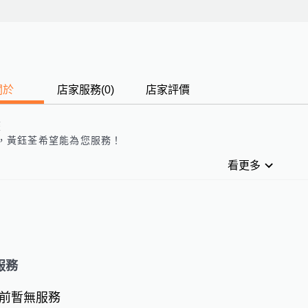
關於
店家服務
(
0
)
店家評價
歷
，
黃鈺荃
希望能為您服務！
看更多
服務
前暫無服務