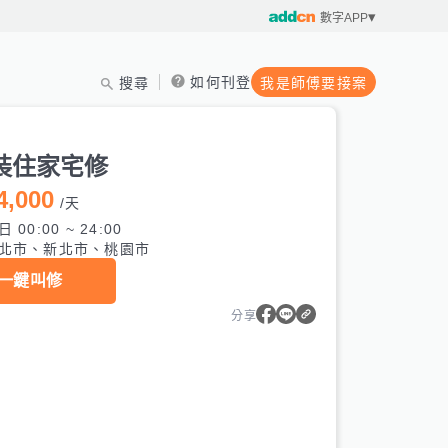
數字APP
如何刊登
搜尋
我是師傅要接案
裝住家宅修
4,000
/
天
 00:00 ~ 24:00
北市、新北市、桃園市
一鍵叫修
分享