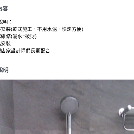
內容
明：

安裝(乾式施工．不用水泥．快速方便)

維修(漏水=破財)

安裝

迎店家設計師們長期配合
說明