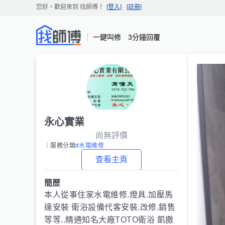
您好，歡迎來到
找師傅
！
[登入]
[註冊]
一鍵叫修 3分鐘回覆
永心實業
尚無評價
｜服務分類
#水電維修
查看主頁
簡歷
本人從事住家水電維修.燈具.加壓馬
達安裝 衛浴設備代客安裝.改修.銷售
等等..精通知名大廠TOTO衛浴 凱撒