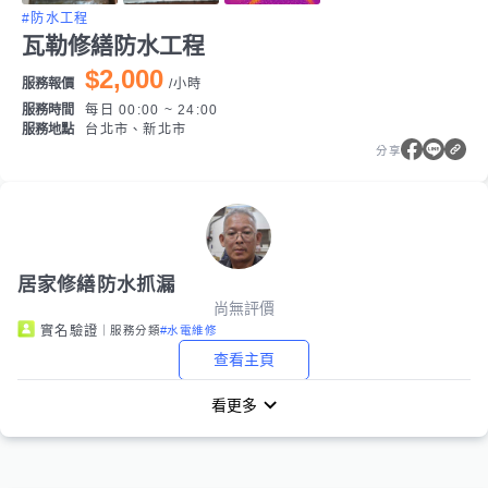
#防水工程
瓦勒修繕防水工程
$2,000
服務報價
/
小時
服務時間
每日 00:00 ~ 24:00
服務地點
台北市、新北市
分享
居家修繕防水抓漏
尚無評價
｜服務分類
#水電維修
實名驗證
查看主頁
看更多