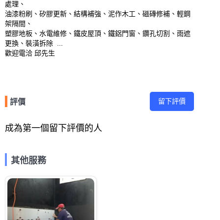
處理、

油漆粉刷、矽膠更新、結構補強、泥作木工、磁磚修補、輕鋼
架隔間、

塑膠地板、水電維修、鐵皮屋頂、鐵鋁門窗、鑽孔切割、雨遮
更換、裝潢拆除  ...

歡迎電洽 邱先生
留下評價
評價
成為第一個留下評價的人
其他服務