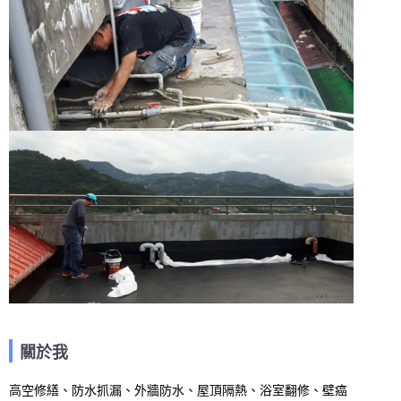
關於我
高空修繕、防水抓漏、外牆防水、屋頂隔熱、浴室翻修、壁癌