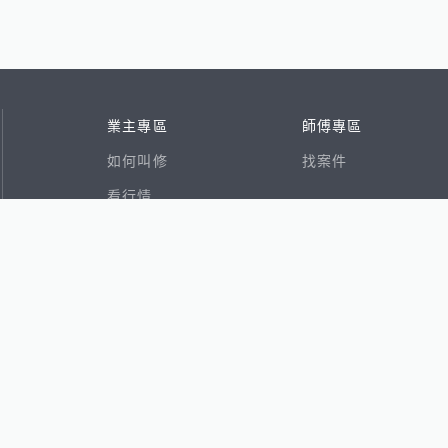
業主專區
師傅專區
如何叫修
找案件
看行情
好文章
在地專家
RSS索引
易網
香港8591寶物交易網
591租屋
591新建案
591售屋
591實價登錄