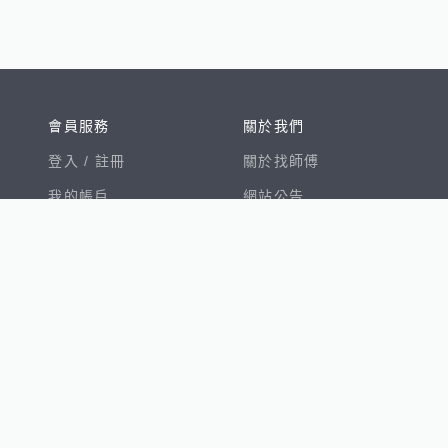
會員服務
關於我們
登入 /
註冊
關於找師傅
我的帳戶
網站公告
幫助中心
免責聲明
我有建議
服務條款
隱私權聲明
數字徵才
100室內設計
8891新車
8891購車菜單
8891中古車