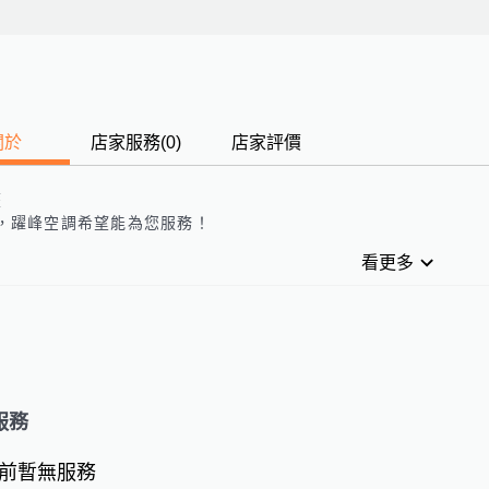
關於
店家服務
(
0
)
店家評價
歷
，
躍峰空調
希望能為您服務！
看更多
服務
前暫無服務