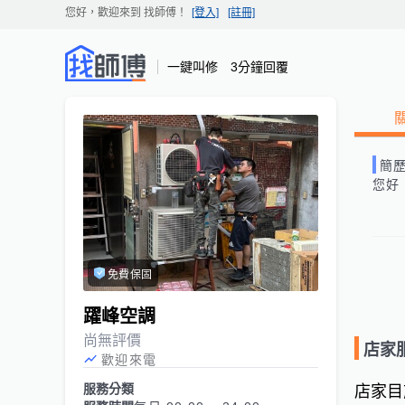
您好，歡迎來到
找師傅
！
[登入]
[註冊]
一鍵叫修 3分鐘回覆
簡
您好
免費保固
躍峰空調
尚無評價
店家
歡迎來電
服務分類
店家目