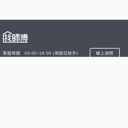
客服時間 09:00~18:00 (例假日除外)
線上詢問
客服信箱 service@945.com.tw
公司名稱 數字科技股份有限公司
追蹤我們
518熊班
518找好公司
小雞上工
台灣8591寶物交