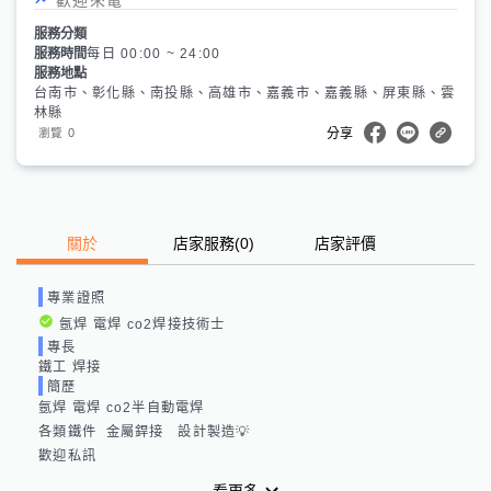
服務分類
服務時間
每日 00:00 ~ 24:00
服務地點
台南市、彰化縣、南投縣、高雄市、嘉義市、嘉義縣、屏東縣、雲
林縣
0
瀏覽
分享
關於
店家服務
(
0
)
店家評價
專業證照
氬焊 電焊 co2焊接技術士
專長
鐵工 焊接
簡歷
氬焊 電焊 co2半自動電焊

各類鐵件  金屬銲接   設計製造💡

歡迎私訊
看更多