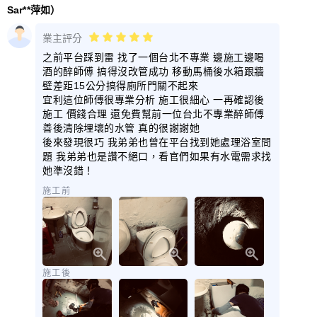
Sar**萍如）
業主評分
之前平台踩到雷 找了一個台北不專業 邊施工邊喝
酒的醉師傅 搞得沒改管成功 移動馬桶後水箱跟牆
壁差距15公分搞得廁所門關不起來
宜利這位師傅很專業分析 施工很細心 一再確認後
施工 價錢合理 還免費幫前一位台北不專業醉師傅
善後清除埋壞的水管 真的很謝謝她
後來發現很巧 我弟弟也曾在平台找到她處理浴室問
題 我弟弟也是讚不絕口，看官們如果有水電需求找
她準沒錯！
施工前
施工後