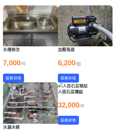
水槽修改
加壓馬達
7,000
6,200
/
件
/
個
服務詳情
服務詳情
人造石盆櫃組
32,000
/
件
服務詳情
水漏水錶