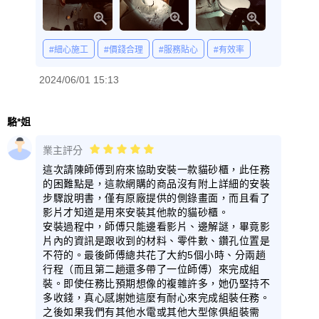
#細心施工
#價錢合理
#服務貼心
#有效率
2024/06/01 15:13
駱*姐
業主評分
這次請陳師傅到府來協助安裝一款貓砂櫃，此任務
的困難點是，這款網購的商品沒有附上詳細的安裝
步驟說明書，僅有原廠提供的側錄畫面，而且看了
影片才知道是用來安裝其他款的貓砂櫃。
安裝過程中，師傅只能邊看影片、邊解謎，畢竟影
片內的資訊是跟收到的材料、零件數、鑽孔位置是
不符的。最後師傅總共花了大約5個小時、分兩趟
行程（而且第二趟還多帶了一位師傅）來完成組
裝。即使任務比預期想像的複雜許多，她仍堅持不
多收錢，真心感謝她這麼有耐心來完成組裝任務。
之後如果我們有其他水電或其他大型傢俱組裝需