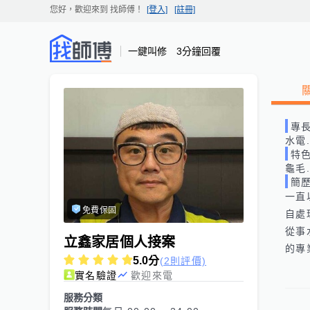
您好，歡迎來到
找師傅
！
[登入]
[註冊]
一鍵叫修 3分鐘回覆
專
水電
特
龜毛
簡
一直
免費保固
自處
從事
立鑫家居個人接案
的專
5.0
分
(2則評價)
實名驗證
歡迎來電
服務分類