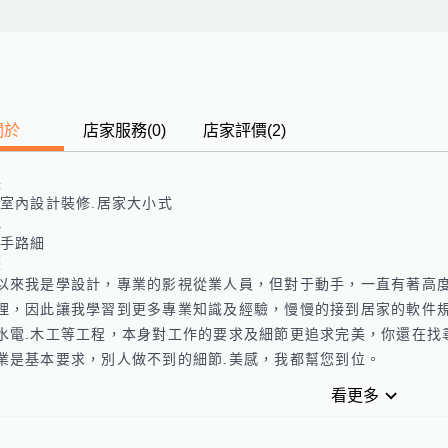
關於
店家服務
(
0
)
店家評價
(2)
長
.室內設計裝修.居家大小式
色
.手路細
歷
以來我是學設計，專業的影視從業人員，但對于動手，一直有著高
理，因此讓我學習到更多專業知識及經驗，慢慢的接到居家的軟件規
水電.木工等工程，本身對工作的要求及細節更追求完美，你還在找
業是基本要求，別人做不到的細節.美感，我都幫您到位。
看更多