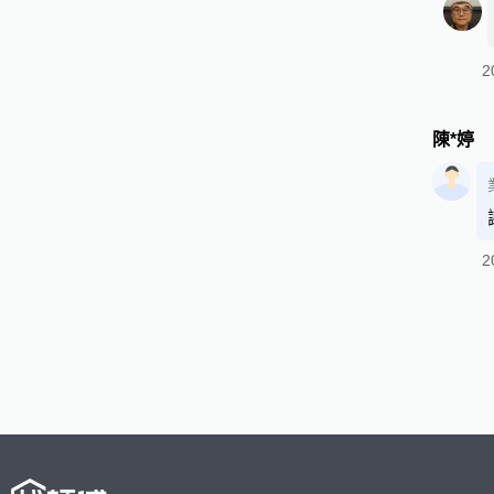
2
陳*婷
2