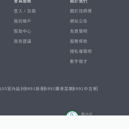
會員服務
關於我們
登入 /
註冊
關於找師傅
我的帳戶
網站公告
幫助中心
免責聲明
我有建議
服務條款
隱私權聲明
數字徵才
100室內設計
8891新車
8891購車菜單
8891中古車
鄧白氏
ESG永續標章