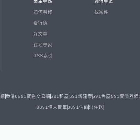
業主專區
師傅專區
如何叫修
找案件
看行情
好文章
在地專家
RSS索引
易網
香港8591寶物交易網
591租屋
591新建案
591售屋
591實價登錄
8891個人賣車
8891估價
出任務
ghts reserved