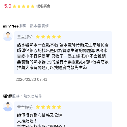
5.0
4
則評論
min**lee
服務：
熱水器裝修
業主評分
熱水器熱水一直點不著 請水電師傅顏先生來幫忙看
師傅很細心的找出是因為管路生鏽的問題導致出水
量變小不容易點著 只收了一點工錢 強迫不會推銷
要裝新的熱水器 真的是有專業跟貼心的師傅與店家
推薦大家有問題可以找鎧廚或顏先生👍
2020/03/23 07:41
楊*婷
服務：
熱水器裝修
業主評分
師傅很有耐心價格又公道
大推薦喔！
幫忙安裝熱水器也很貼心！