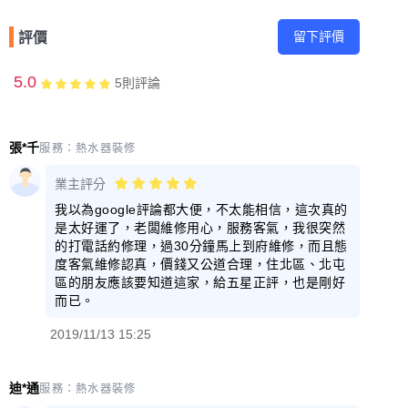
留下評價
評價
5.0
5
則評論
張*千
服務：
熱水器裝修
業主評分
我以為google評論都大便，不太能相信，這次真的
是太好運了，老闆維修用心，服務客氣，我很突然
的打電話約修理，過30分鐘馬上到府維修，而且態
度客氣維修認真，價錢又公道合理，住北區、北屯
區的朋友應該要知道這家，給五星正評，也是剛好
而已。
2019/11/13 15:25
迪*通
服務：
熱水器裝修