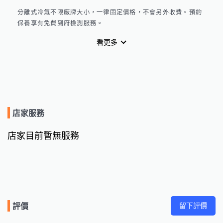
分離式冷氣不限廠牌大小，一律固定價格，不會另外收費。預約
保養享有免費到府檢測服務。

看更多
歡迎點選「家竤專業空調保養」網址：https://air-
conditioning-repair-service-3085.business.site/?
m=true#posts

立即了解詢問預約加入官方LINE

https://lin.ee/vCGgVxH

店家服務
服務專線：0907301034 徐先生

店家目前暫無服務
歡迎隨時傳送訊息詢問給我們，我們會盡快回覆您。

期待有機會為您服務！謝謝您
留下評價
評價