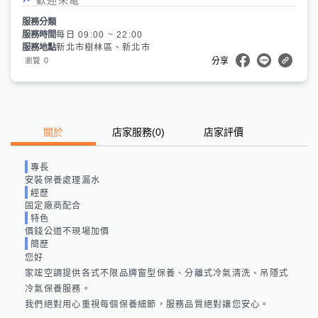
服務分類
服務時間
每日 09:00 ~ 22:00
服務地點
新北市樹林區、新北市
0
瀏覽
分享
關於
店家服務
(
0
)
店家評價
專長
安裝保養處理漏水
經歷
固定廠商配合
特色
價錢公道不現場加價
簡歷
您好 

家竤空調提供各式不限品牌窗型保養、分離式冷氣清洗、吊隱式
冷氣保養服務。

我們絕對用心重視每個保養細節，服務品質絕對讓您安心。
