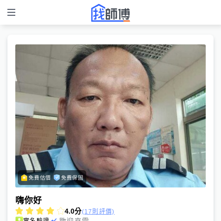
免費估價
免費保固
嗨你好
4.0
分
(17則評價)
歡迎來電
實名驗證