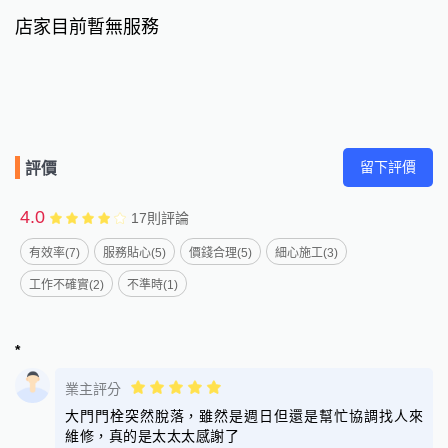
店家目前暫無服務
留下評價
評價
4.0
17
則評論
有效率(7)
服務貼心(5)
價錢合理(5)
細心施工(3)
工作不確實(2)
不準時(1)
*
業主評分
大門門栓突然脫落，雖然是週日但還是幫忙協調找人來
維修，真的是太太太感謝了