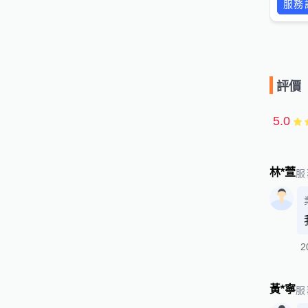
服務
評價
5.0
林*萱
服
2
黃*寧
服