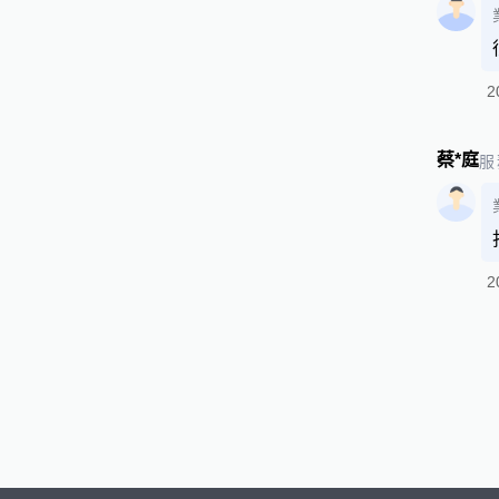
2
蔡*庭
服
2