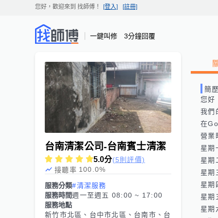
您好，歡迎來到
找師傅
！
[登入]
[註冊]
一鍵叫修 3分鐘回覆
簡
您好
我們的網
在Goo
營業
台南清潔公司-台南賓士清潔
星期一:
5.0
分
(5則評價)
星期二:
100.0
%
接聽率
星期三:
星期四:
服務分類
#清潔服務
服務時間
週一至週五 08:00 ~ 17:00
星期五:
服務地點
星期六
新竹市北區、台中市北區、台南市、台