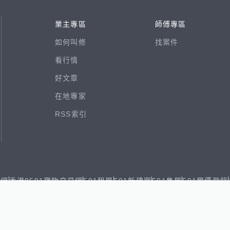
業主專區
師傅專區
如何叫修
找案件
看行情
好文章
在地專家
RSS索引
易網
香港8591寶物交易網
591租屋
591新建案
591售屋
591實價登錄
8891個人賣車
8891估價
出任務