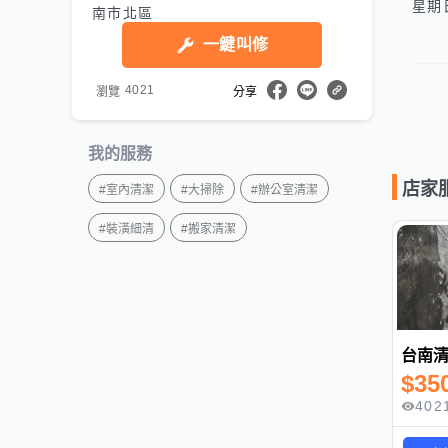
南市北區
一鍵叫修
4021
瀏覽
分享
我的服務
店家
#
室內清潔
#
大掃除
#
辦公室清潔
#
裝潢細清
#
搬家清潔
$
35
402