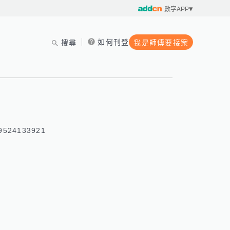
數字APP
如何刊登
搜尋
我是師傅要接案
524133921 
