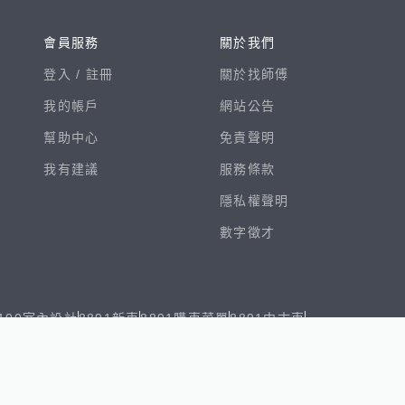
會員服務
關於我們
登入 /
註冊
關於找師傅
我的帳戶
網站公告
幫助中心
免責聲明
我有建議
服務條款
隱私權聲明
數字徵才
100室內設計
8891新車
8891購車菜單
8891中古車
鄧白氏