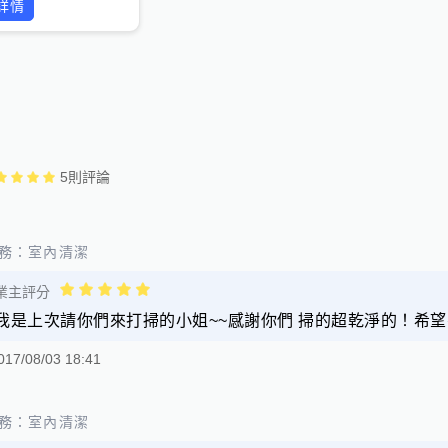
詳情
5
則評論
務：
室內清潔
業主評分
我是上次請你們來打掃的小姐~~感謝你們 掃的超乾淨的！希望
017/08/03 18:41
務：
室內清潔