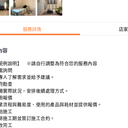
服務詳情
店家
內容
範例說明】　※請自行調整為符合您的服務內容

電詢問

專人了解需求並給予建議。

府勘查

場實際狀況，安排後續處理方式。

用報價

業流程與難易度、使用的產品與耗材並提供報價。

始施工

排施工期並簽訂施工合約。

收完工
