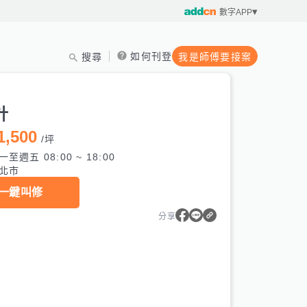
數字APP
如何刊登
搜尋
我是師傅要接案
計
1,500
/
坪
一至週五 08:00 ~ 18:00
北市
一鍵叫修
分享