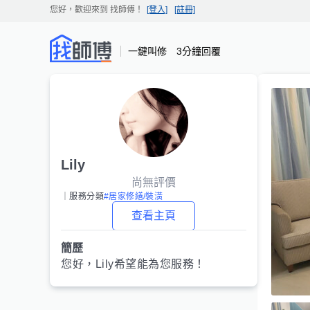
您好，歡迎來到
找師傅
！
[登入]
[註冊]
一鍵叫修 3分鐘回覆
Lily
尚無評價
｜服務分類
#居家修繕/裝潢
查看主頁
簡歷
您好，
Lily
希望能為您服務！