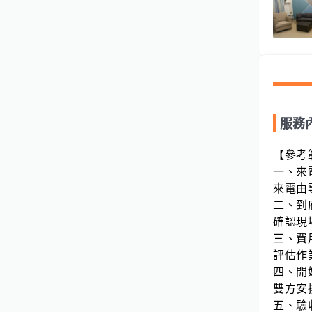
服務
【參考
一、來
來電由
二、到
確認現
三、費
評估作
四、開
雙方安
五、驗