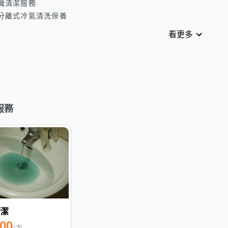
機清潔服務

分離式冷氣清洗保養

看更多
服務
清潔
800
/
次