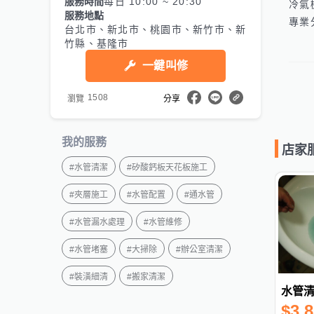
服務時間
每日 10:00 ~ 20:30
冷氣
服務地點
專業
台北市、新北市、桃園市、新竹市、新
竹縣、基隆市
一鍵叫修
1508
瀏覽
分享
我的服務
店家
#
水管清潔
#
矽酸鈣板天花板施工
#
夾層施工
#
水管配置
#
通水管
#
水管漏水處理
#
水管維修
#
水管堵塞
#
大掃除
#
辦公室清潔
#
裝潢細清
#
搬家清潔
水管
$
3,