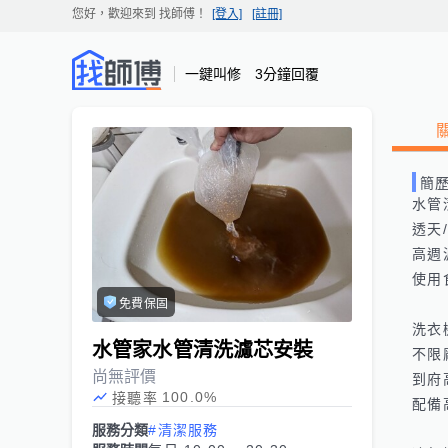
您好，歡迎來到
找師傅
！
[登入]
[註冊]
一鍵叫修 3分鐘回覆
簡
水管
透天
高週
使用
免費保固
洗衣
水管家水管清洗濾芯安裝
不限
尚無評價
到府
100.0
%
接聽率
配備
服務分類
#清潔服務