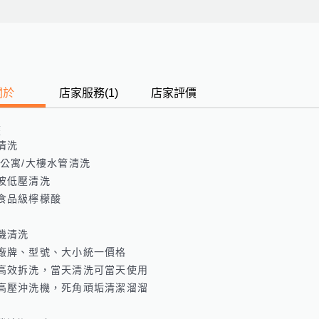
關於
店家服務
(
1
)
店家評價
歷
清洗

/公寓/大樓水管清洗

波低壓清洗

食品級檸檬酸

機清洗

廠牌、型號、大小統一價格

高效拆洗，當天清洗可當天使用

高壓沖洗機，死角頑垢清潔溜溜
