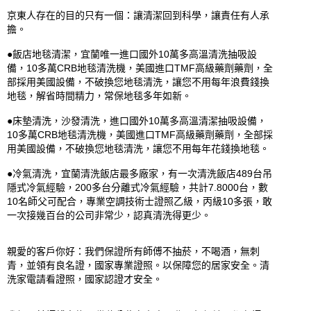
京東人存在的目的只有一個：讓清潔回到科學，讓責任有人承
擔。

●飯店地毯清潔，宜蘭唯一進口國外10萬多高溫清洗抽吸設
備，10多萬CRB地毯清洗機，美國進口TMF高級藥劑藥劑，全
部採用美國設備，不破換您地毯清洗，讓您不用每年浪費錢換
地毯，解省時間精力，常保地毯多年如新。

●床墊清洗，沙發清洗，進口國外10萬多高溫清潔抽吸設備，
10多萬CRB地毯清洗機，美國進口TMF高級藥劑藥劑，全部採
用美國設備，不破換您地毯清洗，讓您不用每年花錢換地毯。

●冷氣清洗，宜蘭清洗飯店最多廠家，有一次清洗飯店489台吊
隱式冷氣經驗，200多台分離式冷氣經驗，共計7.8000台，數
10名師父可配合，專業空調技術士證照乙級，丙級10多張，敢
一次接幾百台的公司非常少，認真清洗得更少。

親愛的客戶你好：我們保證所有師傅不抽菸，不喝酒，無刺
青，並領有良名證，國家專業證照。以保障您的居家安全。清
洗家電請看證照，國家認證才安全。
