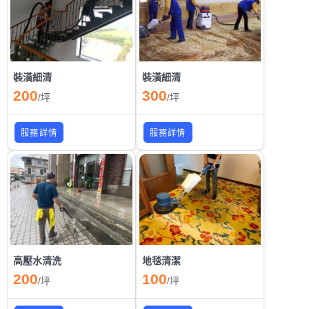
裝潢細清
裝潢細清
200
300
/
坪
/
坪
服務詳情
服務詳情
高壓水清洗
地毯清潔
200
100
/
坪
/
坪