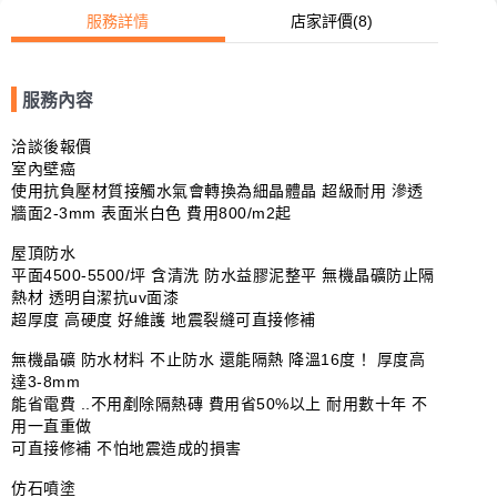
服務詳情
店家評價
(8)
服務內容
洽談後報價

室內壁癌

使用抗負壓材質接觸水氣會轉換為細晶體晶 超級耐用 滲透
牆面2-3mm 表面米白色 費用800/m2起

屋頂防水

平面4500-5500/坪 含清洗 防水益膠泥整平 無機晶礦防止隔
熱材 透明自潔抗uv面漆

超厚度 高硬度 好維護 地震裂縫可直接修補

無機晶礦 防水材料 不止防水 還能隔熱 降溫16度！ 厚度高
達3-8mm

能省電費 ..不用剷除隔熱磚 費用省50%以上 耐用數十年 不
用一直重做

可直接修補 不怕地震造成的損害

仿石噴塗
