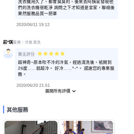
洗衣機用久了，都會臭臭的，後來去阿姨家發現他
們的洗衣機很乾淨 詢問之下才知道是宜家，聯絡後
果然服務品質一把罩
2020/06/11 19:12
莊*琪
服務：
冷氣清洗
業主評分
超神奇~原本吹不冷的冷氣，經過清洗後，衹開到
26度……就超冷。 好冷……^-^。 感謝您的專業服
務。
2020/06/20 21:51
展開所有評價
其他服務