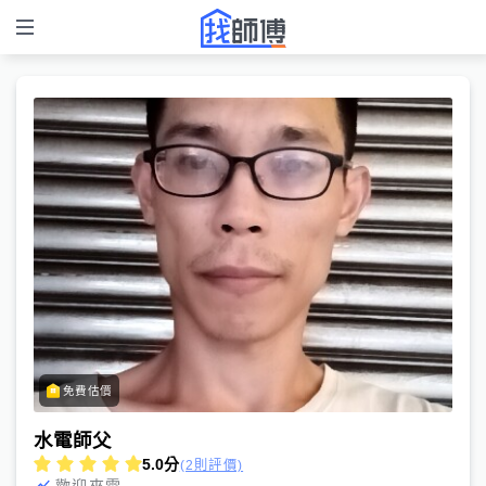
免費估價
水電師父
5.0
分
(2則評價)
歡迎來電