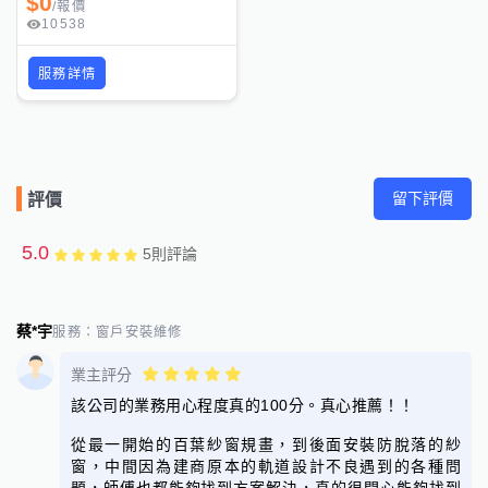
$
0
/
報價
10538
服務詳情
留下評價
評價
5.0
5
則評論
蔡*宇
服務：
窗戶安裝維修
業主評分
該公司的業務用心程度真的100分。真心推薦！！
從最一開始的百葉紗窗規畫，到後面安裝防脫落的紗
窗，中間因為建商原本的軌道設計不良遇到的各種問
題，師傅也都能夠找到方案解決，真的很開心能夠找到