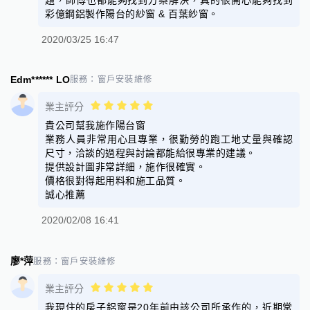
彩億鋼鋁製作陽台的紗窗 & 百葉紗窗。
2020/03/25 16:47
Edm****** LO
服務：
窗戶安裝維修
業主評分
貴公司幫我施作陽台窗
業務人員非常用心且專業，很勤勞的跑工地丈量與確認
尺寸，洽談的過程與討論都能給很專業的建議。
提供設計圖非常詳細，施作很確實。
價格很對得起用料和施工品質。
誠心推薦
2020/02/08 16:41
廖*萍
服務：
窗戶安裝維修
業主評分
我現住的房子鋁窗是20年前由該公司所承作的，近期常