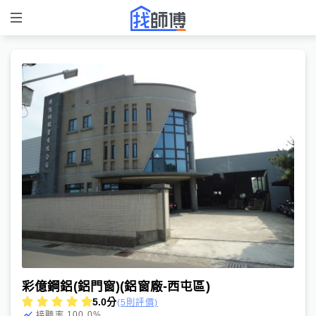
彩億鋼鋁(鋁門窗)(鋁窗廠-西屯區)
5.0
分
(5則評價)
100.0
%
接聽率