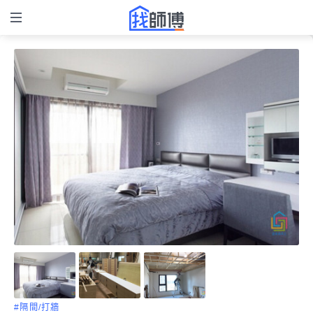
#隔間/打牆