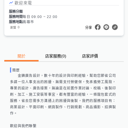
歡迎來電
服務分類
服務時間
每日 09:00 ~ 22:00
服務地點
高雄市
0
瀏覽
分享
關於
店家服務
(
0
)
店家評價
簡歷
　　金錪廣告設計，數十年的設計與印刷經驗，幫助您節省公司
多請ㄧ位人事支出的困擾、無需支付勞健保，免承擔勞工風險，
專業的設計、廣告接案，無論是在前置作業討論、校稿、後製印
刷、加工、施工安裝等事宜，都有豐富的經驗，ㄧ條龍包套式的
服務，省去您需多方溝通上的困擾與後製，我們的服務項目有：
商業設計、平面印刷、網頁製作、行銷規劃、商品攝影、招牌製
作。

歡迎與我們聯繫
