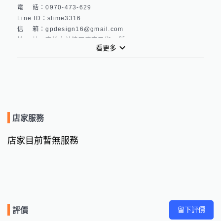
電　 話：0970-473-629

Line ID：slime3316

信　 箱：gpdesign16@gmail.com

地　 址：高雄市前鎮區廣東三街52號

看更多
線上瀏覽更多金錪廣告設計的範例 www.gpd.mystrikingly.com
店家服務
店家目前暫無服務
留下評價
評價