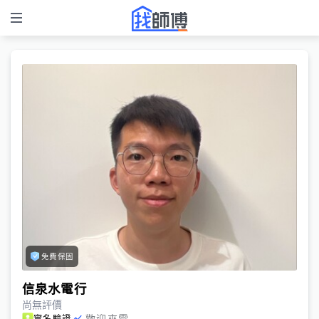
免費保固
信泉水電行
尚無評價
歡迎來電
實名驗證