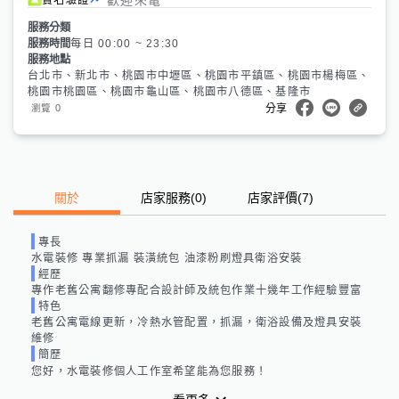
服務分類
服務時間
每日 00:00 ~ 23:30
服務地點
台北市、新北市、桃園市中壢區、桃園市平鎮區、桃園市楊梅區、
桃園市桃園區、桃園市龜山區、桃園市八德區、基隆市
0
瀏覽
分享
關於
店家服務
(
0
)
店家評價
(7)
專長
水電裝修 專業抓漏 裝潢統包 油漆粉刷燈具衛浴安裝
經歷
專作老舊公寓翻修專配合設計師及統包作業十幾年工作經驗豐富
特色
老舊公寓電線更新，冷熱水管配置，抓漏，衛浴設備及燈具安裝
維修
簡歷
您好，水電裝修個人工作室希望能為您服務！