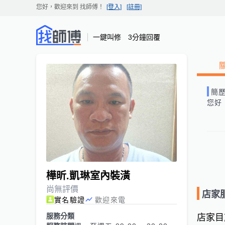
您好，歡迎來到
找師傅
！
[登入]
[註冊]
一鍵叫修 3分鐘回覆
簡
您好
樺昕.凱琳室內裝潢
尚無評價
店家
實名驗證
歡迎來電
服務分類
店家目