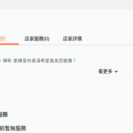
關於
店家服務
(
0
)
店家評價
歷
，樺昕.凱琳室內裝潢希望能為您服務！
看更多
服務
前暫無服務