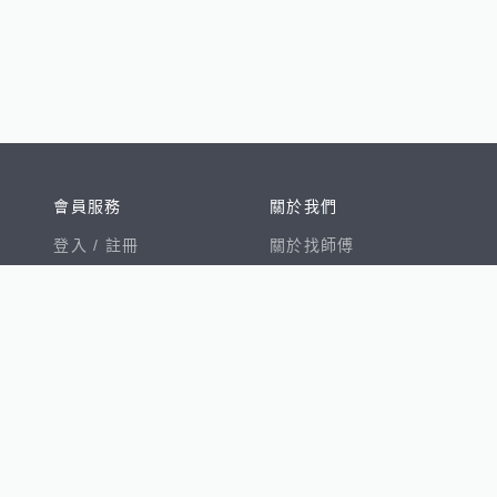
會員服務
關於我們
登入 /
註冊
關於找師傅
我的帳戶
網站公告
幫助中心
免責聲明
我有建議
服務條款
隱私權聲明
數字徵才