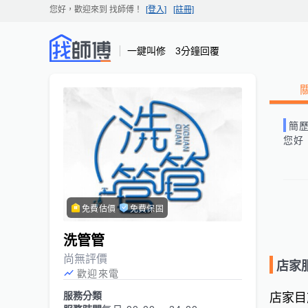
您好，歡迎來到
找師傅
！
[登入]
[註冊]
一鍵叫修 3分鐘回覆
簡
您好
免費估價
免費保固
洗管管
尚無評價
店家
歡迎來電
服務分類
店家目