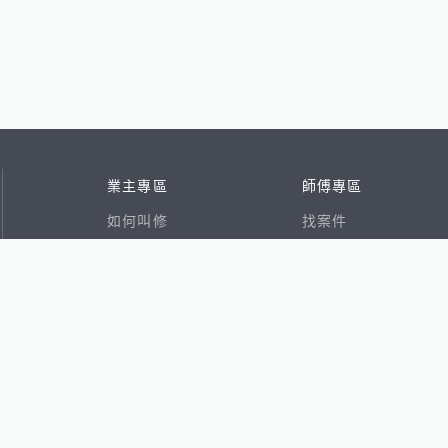
業主專區
師傅專區
如何叫修
找案件
看行情
好文章
在地專家
RSS索引