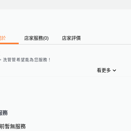
關於
店家服務
(
0
)
店家評價
歷
，
洗管管
希望能為您服務！
看更多
服務
前暫無服務