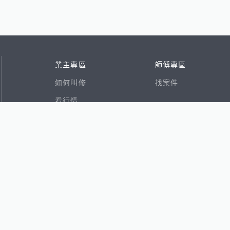
業主專區
師傅專區
如何叫修
找案件
看行情
好文章
在地專家
RSS索引
易網
香港8591寶物交易網
591租屋
591新建案
591售屋
591實價登錄