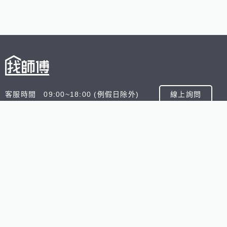
客服時間 09:00~18:00 (例假日除外)
線上詢問
客服信箱 service@945.com.tw
公司名稱 數字科技股份有限公司
追蹤我們
518熊班
518找好公司
小雞上工
台灣8591寶物交