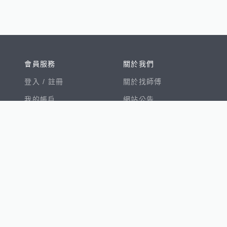
會員服務
關於我們
登入 /
註冊
關於找師傅
我的帳戶
網站公告
幫助中心
免責聲明
我有建議
服務條款
隱私權聲明
數字徵才
100室內設計
8891新車
8891購車菜單
8891中古車