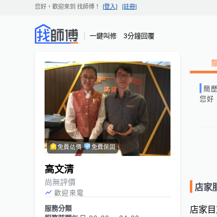
您好，歡迎來到
找師傅
！
[登入]
[註冊]
一鍵叫修 3分鐘回覆
簡
您好
免費估價
免費保固
高文清
尚無評價
店家
歡迎來電
服務分類
店家目