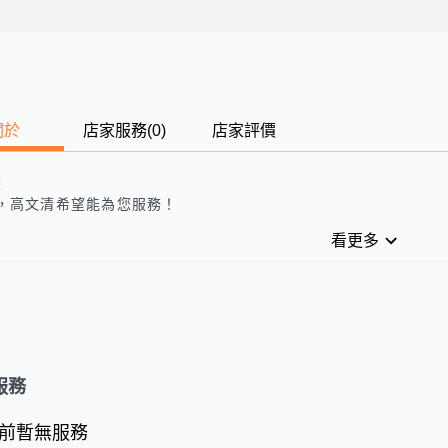
關於
店家服務
(
0
)
店家評價
歷
，
高文清
希望能為您服務！
看更多
服務
前暫無服務