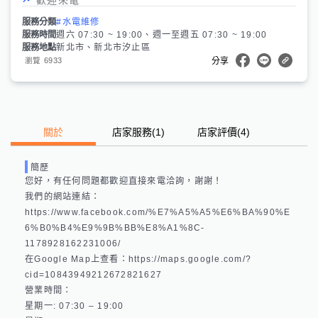
服務分類
#水電維修
服務時間
週六 07:30 ~ 19:00、週一至週五 07:30 ~ 19:00
服務地點
新北市、新北市汐止區
6933
瀏覽
分享
關於
店家服務
(
1
)
店家評價
(4)
簡歷
您好，有任何問題都歡迎直接來電洽詢，謝謝！

我們的網站連結：
https://www.facebook.com/%E7%A5%A5%E6%BA%90%E
6%B0%B4%E9%9B%BB%E8%A1%8C-
1178928162231006/ 

在Google Map上查看：https://maps.google.com/?
cid=10843949212672821627 

營業時間：

星期一: 07:30 – 19:00 
