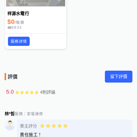
祥源水電行
$
0
/
報價
6933
服務詳情
留下評價
評價
5.0
4
則評論
林*哲
服務：
家電維修
業主評分
責任施工！