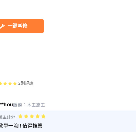
一鍵叫修
2
則評論
***hou
服務：
木工施工
業主評分
教學一流!! 值得推薦