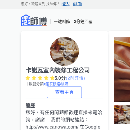
您好，歡迎來到
找師傅
！
[登入]
[註冊]
一鍵叫修 3分鐘回覆
卡諾瓦室內裝修工程公司
5.0
分
(
2
則評價)
｜服務分類
#居家修繕/裝潢
查看主頁
簡歷
您好，有任何問題都歡迎直接來電洽
詢，謝謝！ 我們的網站連結：
http://www.canowa.com/ 在Google