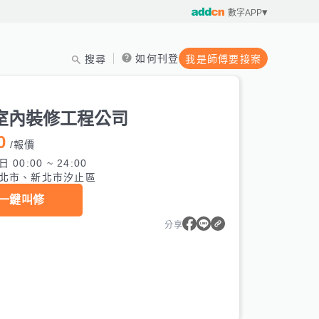
數字APP
如何刊登
搜尋
我是師傅要接案
室內裝修工程公司
0
/
報價
 00:00 ~ 24:00
北市、新北市汐止區
一鍵叫修
分享