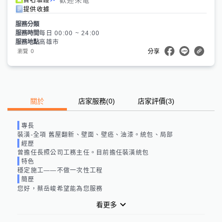
提供收據
服務分類
服務時間
每日 00:00 ~ 24:00
服務地點
高雄市
0
瀏覽
分享
關於
店家服務
(
0
)
店家評價
(3)
專長
裝潢-全項 舊屋翻新、壁面、壁癌、油漆。統包、局部
經歷
曾擔任長照公司工務主任。目前擔任裝潢統包
特色
穩定施工——不做一次性工程
簡歷
您好，蔡岳峻希望能為您服務
看更多