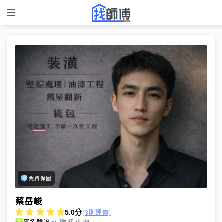
免費保固
蔡岳峻
5.0
分
(3則評價)
歡迎來電
實名驗證