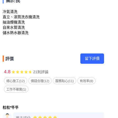
關於我
冷氣清洗

直立、滾筒洗衣機清洗

抽油煙機清洗

自來水管清洗

儲水熱水器清洗
留下評價
評價
4.8
21
則評論
細心施工(12)
價錢合理(12)
服務貼心(11)
有效率(8)
工作不確實(1)
杜杜*뚜뚜
業主評分