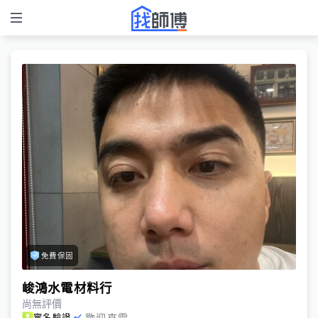
免費保固
峻鴻水電材料行
尚無評價
歡迎來電
實名驗證