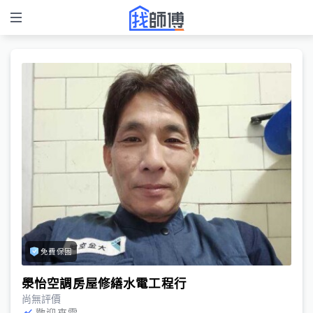
免費保固
澩怡空調房屋修繕水電工程行
尚無評價
歡迎來電