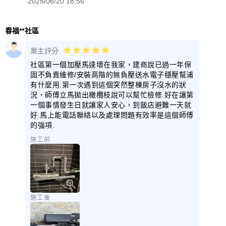
2025/06/20 18:56
春福**社區
業主評分
社區第一個加壓馬達壞在我家，建商說已過一年保
固不負責維修/安裝高階的無負壓送水電子穩壓幫浦
有什麼用.第一次遇到這個突然整棟房子沒水的狀
況，師傅立馬拋出橄欖枝說可以幫忙檢修.好在讓第
一個事情發生日就讓家人安心，到飯店避難一天就
好.馬上能電話聯絡以及處理問題有效率是這個師傅
的強項.
施工前
施工後