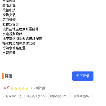
舊屋換線

裝潢水電

電錶申請

燈飾安裝

店面整修

監視器安裝

桃竹苗地區居家水電維修

水電規劃設計

插座電燈開關迴路佈線配置

抽水機及加壓馬達安裝

冷熱水管路配置

水管抓漏
留下評價
評價
4.9
332
則評論
有效率(165)
細心施工(127)
服務貼心(123)
價錢合理(99)