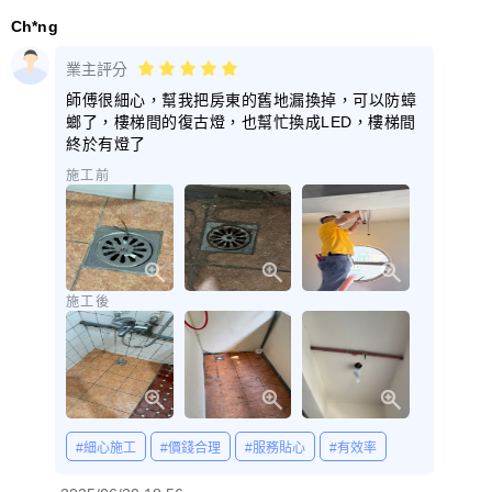
Ch*ng
業主評分
師傅很細心，幫我把房東的舊地漏換掉，可以防蟑
螂了，樓梯間的復古燈，也幫忙換成LED，樓梯間
終於有燈了
施工前
施工後
#細心施工
#價錢合理
#服務貼心
#有效率