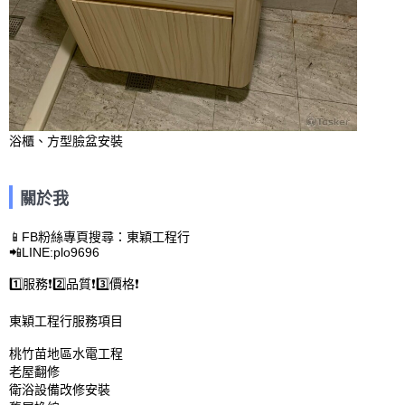
浴櫃、方型臉盆安裝
關於我
📱FB粉絲專頁搜尋：東穎工程行

📲LINE:plo9696

1️⃣服務❗️2️⃣品質❗️3️⃣價格❗️

東穎工程行服務項目

桃竹苗地區水電工程

老屋翻修

衛浴設備改修安裝
