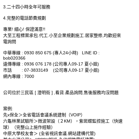
3.二十四小時全年可服務

4.完整的電話節費規劃

專業! 細心! 保證滿意!! 

大至工程標案承包.代工.小至企業規劃施工.居家整修,均歡迎來
電詢問

中華專線 : 0930 850 675 (專人24小時)   LINE ID : 
bob020366

遠傳專線 : 0936 076 178 (公司專人09-17 夏小姐)

市話        : 07-3833149    (公司專人09-17 夏小姐)

網內專線 : 7000

公司位於三民區 [ 澄明街 ] ,看貨.產品詢問,售後服務均沒問題

案例:

先x保全＞全省電話會議系統建制（VOIP）

六龜林業試驗所＞微波架設（２KM），紫斑蝶監控施工（快速
球）（完整山上施作經驗）

中原大學校友會＞ (全省視訊會議.網站建構代管)
