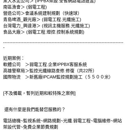
某大水泥公司＞ (IPPBX架設.全省網路電話建置)

南區漁會＞ (弱電工程)

營造公司＞會議系統建制規劃（快速球）

青島啤酒_觀光廠＞ (弱電工程.光纖施工)

台灣電力_興達港＞ (視訊主機服務.光纖施工)

食品大廠＞ (弱電工程.燈控.控制系統規劃)

-----------------------------------------------------------------------------
-

近期案例：

軟體公司　＞弱電工程.企業IPPBX客服系統

高雄警察局＞監控光纖線路查修.修復（共22所）

國際物流　＞新舊廠IPCAM監控規劃施工（５５００米）

[不及備載，暫列近期和較特殊之案例]

 還有什麼是我們能替您服務的？

電話總機~監視系統~網路規劃~光纖.弱電工程~電腦維修~網站
架設代管~免費企業節費規劃 