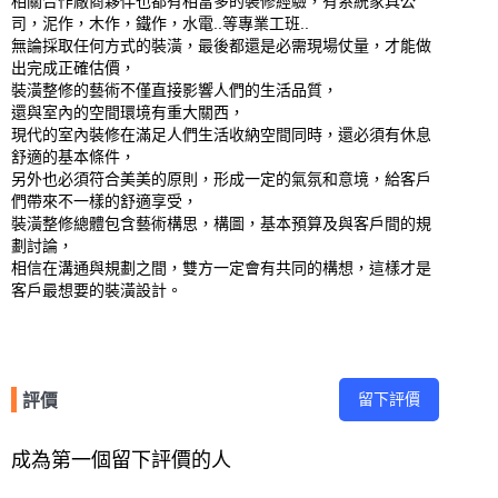
相關合作廠商夥伴也都有相當多的裝修經驗，有系統家具公
司，泥作，木作，鐵作，水電..等專業工班..

無論採取任何方式的裝潢，最後都還是必需現場仗量，才能做
出完成正確估價，

裝潢整修的藝術不僅直接影響人們的生活品質，

還與室內的空間環境有重大關西，

現代的室內裝修在滿足人們生活收納空間同時，還必須有休息
舒適的基本條件，

另外也必須符合美美的原則，形成一定的氣氛和意境，給客戶
們帶來不一樣的舒適享受，

裝潢整修總體包含藝術構思，構圖，基本預算及與客戶間的規
劃討論，

相信在溝通與規劃之間，雙方一定會有共同的構想，這樣才是
客戶最想要的裝潢設計。
留下評價
評價
成為第一個留下評價的人