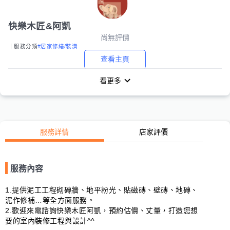
快樂木匠&阿凱
尚無評價
｜服務分類
#居家修繕/裝潢
查看主頁
看更多
服務詳情
店家評價
服務內容
1.提供泥工工程砌磚牆、地平粉光、貼磁磚、壁磚、地磚、
泥作修補…等全方面服務。 

2.歡迎來電諮詢快樂木匠阿凱，預約估價、丈量，打造您想
要的室內裝修工程與設計^^