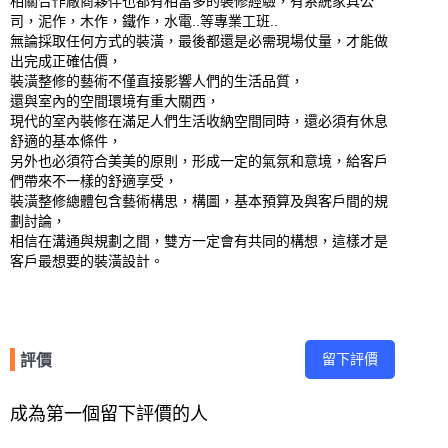
相關合作廠商夥伴也都有相當多的裝修經驗，有系統家具公
司，泥作，木作，鐵作，水電..等專業工班..

無論採取任何方式的裝潢，最後都還是必需現場仗量，才能做
出完成正確估價，

裝潢整修的藝術不僅直接影響人們的生活品質，

還與室內的空間環境有重大關西，

現代的室內裝修在滿足人們生活收納空間同時，還必須有休息
舒適的基本條件，

另外也必須符合美美的原則，形成一定的氣氛和意境，給客戶
們帶來不一樣的舒適享受，

裝潢整修總體包含藝術構思，構圖，基本預算及與客戶間的規
劃討論，

相信在溝通與規劃之間，雙方一定會有共同的構想，這樣才是
客戶最想要的裝潢設計。
留下評價
評價
成為第一個留下評價的人