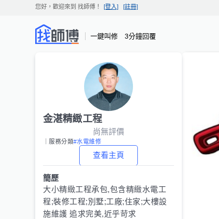
您好，歡迎來到
找師傅
！
[登入]
[註冊]
一鍵叫修 3分鐘回覆
金湛精緻工程
尚無評價
｜服務分類
#水電維修
查看主頁
簡歷
大小精緻工程承包,包含精緻水電工
程;裝修工程;別墅;工廠;住家;大樓設
施維護 追求完美,近乎苛求