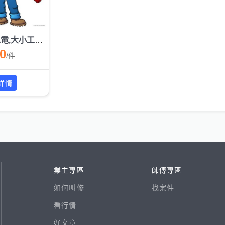
精緻水電,大小工程承包
00
/
件
詳情
業主專區
師傅專區
如何叫修
找案件
看行情
好文章