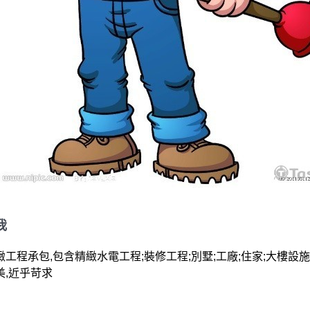
我
工程承包,包含精緻水電工程;裝修工程;別墅;工廠;住家;大樓設施維
美,近乎苛求