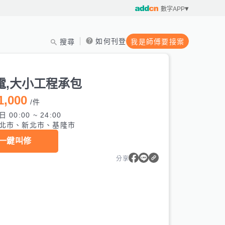
數字APP
如何刊登
搜尋
我是師傅要接案
電,大小工程承包
1,000
/
件
 00:00 ~ 24:00
北市、新北市、基隆市
一鍵叫修
分享