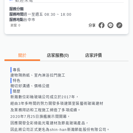
服務分類
服務時間
週一至週五 08:30 ~ 18:00
服務地點
台中市
0
瀏覽
分享
關於
店家服務
(
0
)
店家評價
專長
建物隔熱紙、室內淋浴拉門施工
特色
親切好溝通、價格公道
簡歷
新瀚數位彩釉玻璃公司成立於2017年，

經由3年多時間的努力開發多項建築室裝藝術玻璃建材

及業務拜訪和工程施工締造了多項成績。

2020年7月25日旗艦展示間開幕，

因應開發全彩綠能光電建材及節能玻璃產品，

因此將公司正式更名為shin-han新瀚節能股份有限公司。
